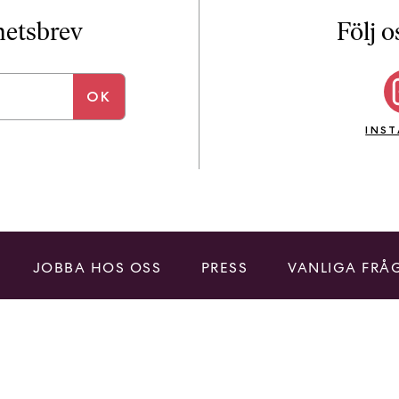
i
T
yhetsbrev
Följ o
a
n
k
e
INS
JOBBA HOS OSS
PRESS
VANLIGA FRÅ