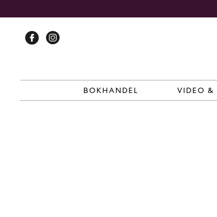
Skip
to
content
BOKHANDEL
VIDEO &