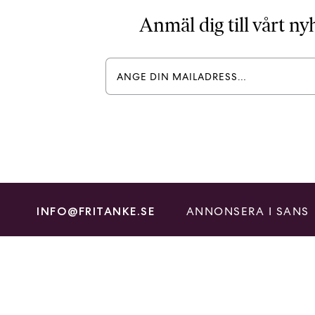
Anmäl dig till vårt n
ANNONSERA I SANS
INFO@FRITANKE.SE