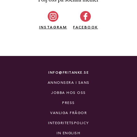
b
ö
c
INSTAGRAM
k
FACEBOOK
e
r
o
n
l
i
INFO@FRITANKE.SE
n
ANNONSERA I SANS
e
h
JOBBA HOS OSS
o
PRESS
s
F
VANLIGA FRÅGOR
r
INTEGRITETSPOLICY
i
T
IN ENGLISH