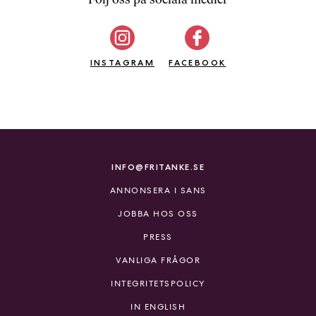
b
ö
c
INSTAGRAM
k
FACEBOOK
e
r
o
n
l
i
INFO@FRITANKE.SE
n
ANNONSERA I SANS
e
h
JOBBA HOS OSS
o
PRESS
s
F
VANLIGA FRÅGOR
r
INTEGRITETSPOLICY
i
T
IN ENGLISH