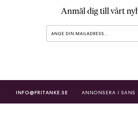
Anmäl dig till vårt n
ANNONSERA I SANS
INFO@FRITANKE.SE