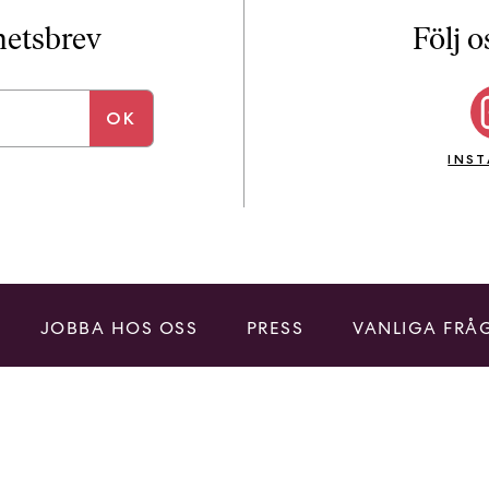
i
T
yhetsbrev
Följ o
a
n
k
e
INS
JOBBA HOS OSS
PRESS
VANLIGA FRÅ