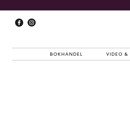
Skip
to
content
BOKHANDEL
VIDEO &