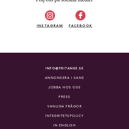
b
ö
c
INSTAGRAM
k
FACEBOOK
e
r
o
n
l
i
INFO@FRITANKE.SE
n
ANNONSERA I SANS
e
h
JOBBA HOS OSS
o
PRESS
s
F
VANLIGA FRÅGOR
r
INTEGRITETSPOLICY
i
T
IN ENGLISH