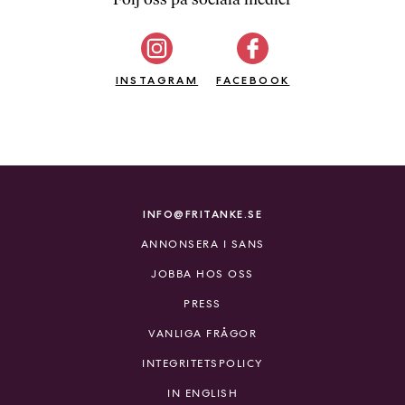
b
ö
c
INSTAGRAM
k
FACEBOOK
e
r
o
n
l
i
INFO@FRITANKE.SE
n
ANNONSERA I SANS
e
h
JOBBA HOS OSS
o
PRESS
s
F
VANLIGA FRÅGOR
r
INTEGRITETSPOLICY
i
T
IN ENGLISH