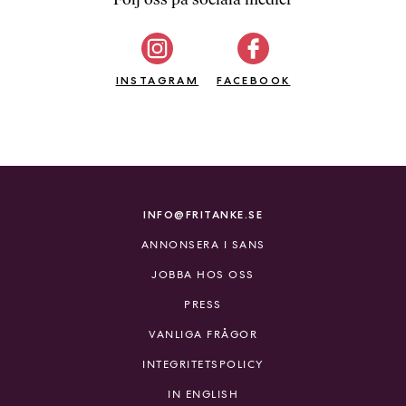
b
ö
c
INSTAGRAM
k
FACEBOOK
e
r
o
n
l
i
INFO@FRITANKE.SE
n
ANNONSERA I SANS
e
h
JOBBA HOS OSS
o
PRESS
s
F
VANLIGA FRÅGOR
r
INTEGRITETSPOLICY
i
T
IN ENGLISH