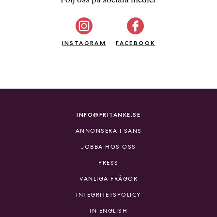
b
ö
c
INSTAGRAM
k
FACEBOOK
e
r
o
n
l
i
INFO@FRITANKE.SE
n
ANNONSERA I SANS
e
h
JOBBA HOS OSS
o
PRESS
s
F
VANLIGA FRÅGOR
r
INTEGRITETSPOLICY
i
T
IN ENGLISH