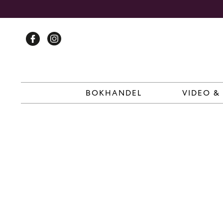
Skip
to
content
BOKHANDEL
VIDEO &