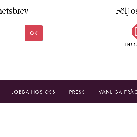
i
T
yhetsbrev
Följ o
a
n
k
e
INS
JOBBA HOS OSS
PRESS
VANLIGA FRÅ