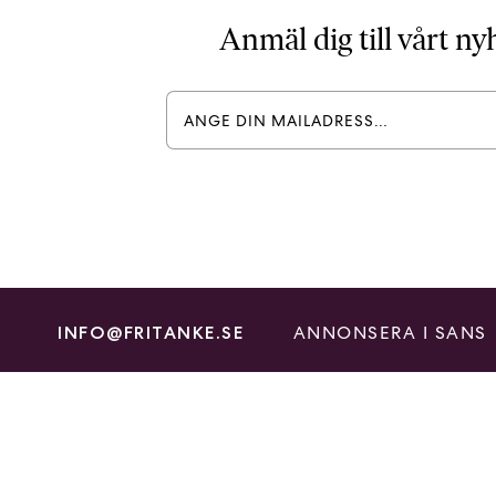
Anmäl dig till vårt n
ANNONSERA I SANS
INFO@FRITANKE.SE