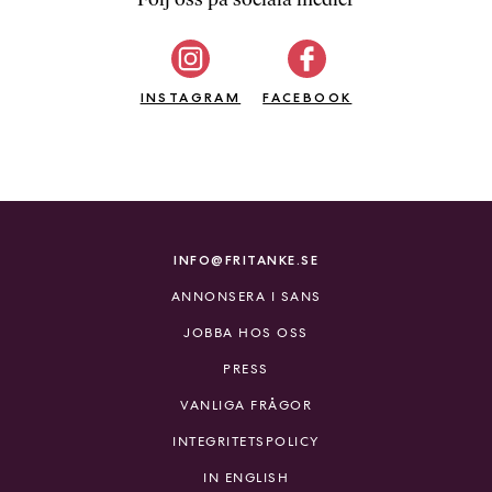
b
ö
c
INSTAGRAM
k
FACEBOOK
e
r
o
n
l
i
INFO@FRITANKE.SE
n
ANNONSERA I SANS
e
h
JOBBA HOS OSS
o
PRESS
s
F
VANLIGA FRÅGOR
r
INTEGRITETSPOLICY
i
T
IN ENGLISH