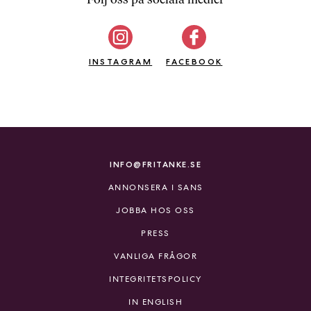
b
ö
c
INSTAGRAM
k
FACEBOOK
e
r
o
n
l
i
INFO@FRITANKE.SE
n
ANNONSERA I SANS
e
h
JOBBA HOS OSS
o
PRESS
s
F
VANLIGA FRÅGOR
r
INTEGRITETSPOLICY
i
T
IN ENGLISH