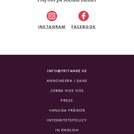
b
ö
c
INSTAGRAM
k
FACEBOOK
e
r
o
n
l
i
INFO@FRITANKE.SE
n
ANNONSERA I SANS
e
h
JOBBA HOS OSS
o
PRESS
s
F
VANLIGA FRÅGOR
r
INTEGRITETSPOLICY
i
T
IN ENGLISH