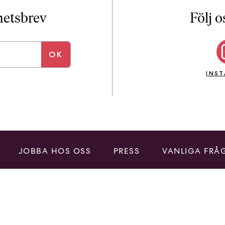
i
T
yhetsbrev
Följ o
a
n
k
e
INS
JOBBA HOS OSS
PRESS
VANLIGA FRÅ