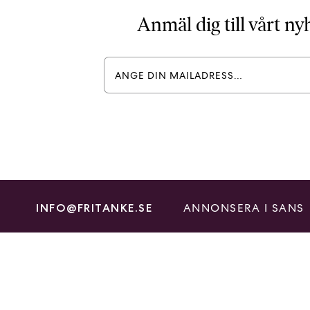
Anmäl dig till vårt n
ANNONSERA I SANS
INFO@FRITANKE.SE