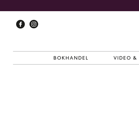
Skip
to
content
BOKHANDEL
VIDEO &