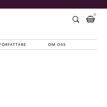
0
FÖRFATTARE
OM OSS