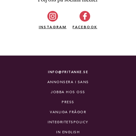
b
ö
c
INSTAGRAM
k
FACEBOOK
e
r
o
n
l
i
INFO@FRITANKE.SE
n
ANNONSERA I SANS
e
h
JOBBA HOS OSS
o
PRESS
s
F
VANLIGA FRÅGOR
r
INTEGRITETSPOLICY
i
T
IN ENGLISH