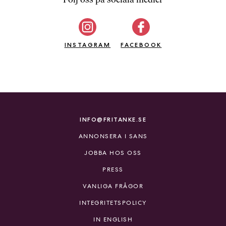
b
ö
c
INSTAGRAM
k
FACEBOOK
e
r
o
n
l
i
INFO@FRITANKE.SE
n
ANNONSERA I SANS
e
h
JOBBA HOS OSS
o
PRESS
s
F
VANLIGA FRÅGOR
r
INTEGRITETSPOLICY
i
T
IN ENGLISH