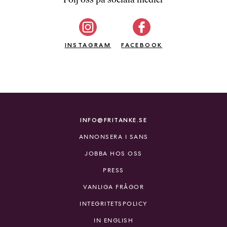
b
ö
c
INSTAGRAM
k
FACEBOOK
e
r
o
n
l
i
INFO@FRITANKE.SE
n
ANNONSERA I SANS
e
h
JOBBA HOS OSS
o
PRESS
s
F
VANLIGA FRÅGOR
r
INTEGRITETSPOLICY
i
T
IN ENGLISH