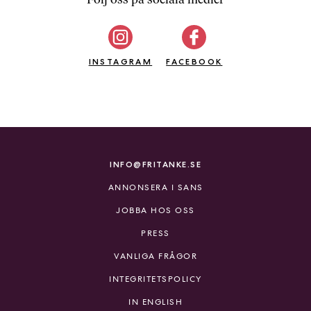
b
ö
c
INSTAGRAM
k
FACEBOOK
e
r
o
n
l
i
INFO@FRITANKE.SE
n
ANNONSERA I SANS
e
h
JOBBA HOS OSS
o
PRESS
s
F
VANLIGA FRÅGOR
r
INTEGRITETSPOLICY
i
T
IN ENGLISH