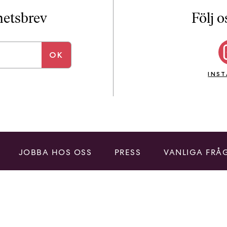
i
T
yhetsbrev
Följ o
a
n
k
e
INS
JOBBA HOS OSS
PRESS
VANLIGA FRÅ