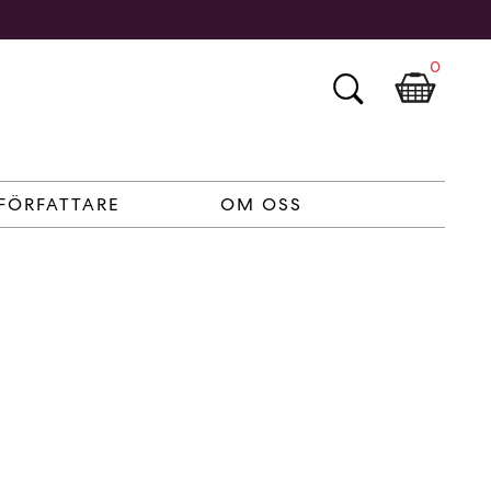
0
FÖRFATTARE
OM OSS