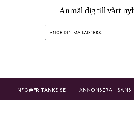
Anmäl dig till vårt n
ANNONSERA I SANS
INFO@FRITANKE.SE