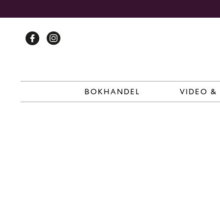
Skip
to
content
BOKHANDEL
VIDEO &