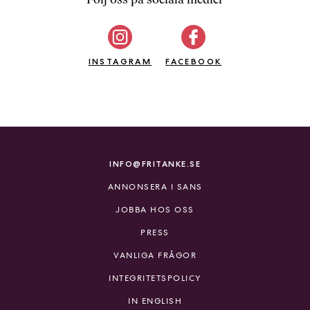
b
ö
c
INSTAGRAM
k
FACEBOOK
e
r
o
n
l
i
INFO@FRITANKE.SE
n
ANNONSERA I SANS
e
h
JOBBA HOS OSS
o
PRESS
s
F
VANLIGA FRÅGOR
r
INTEGRITETSPOLICY
i
T
IN ENGLISH