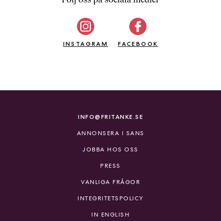
b
ö
c
INSTAGRAM
k
FACEBOOK
e
r
o
n
l
i
INFO@FRITANKE.SE
n
ANNONSERA I SANS
e
h
JOBBA HOS OSS
o
PRESS
s
F
VANLIGA FRÅGOR
r
INTEGRITETSPOLICY
i
T
IN ENGLISH