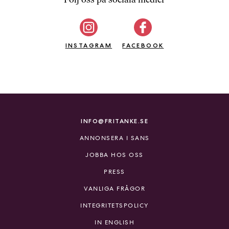
b
ö
c
INSTAGRAM
k
FACEBOOK
e
r
o
n
l
i
INFO@FRITANKE.SE
n
ANNONSERA I SANS
e
h
JOBBA HOS OSS
o
PRESS
s
F
VANLIGA FRÅGOR
r
INTEGRITETSPOLICY
i
T
IN ENGLISH