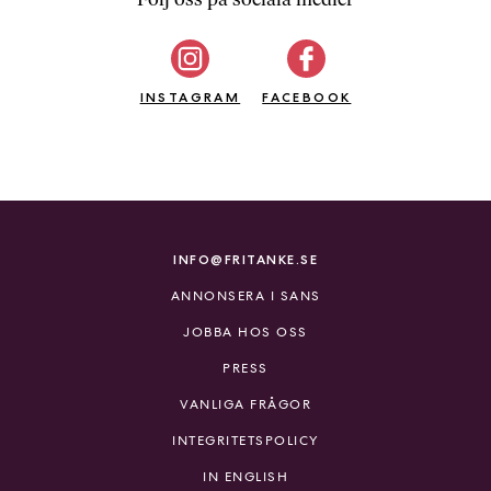
b
ö
c
INSTAGRAM
k
FACEBOOK
e
r
o
n
l
i
INFO@FRITANKE.SE
n
ANNONSERA I SANS
e
h
JOBBA HOS OSS
o
PRESS
s
F
VANLIGA FRÅGOR
r
INTEGRITETSPOLICY
i
T
IN ENGLISH