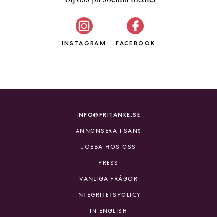
b
ö
c
INSTAGRAM
k
FACEBOOK
e
r
o
n
l
i
INFO@FRITANKE.SE
n
ANNONSERA I SANS
e
h
JOBBA HOS OSS
o
PRESS
s
F
VANLIGA FRÅGOR
r
INTEGRITETSPOLICY
i
T
IN ENGLISH