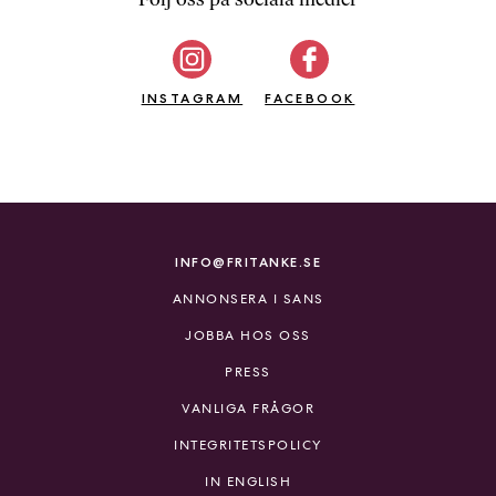
b
ö
c
INSTAGRAM
k
FACEBOOK
e
r
o
n
l
i
INFO@FRITANKE.SE
n
ANNONSERA I SANS
e
h
JOBBA HOS OSS
o
PRESS
s
F
VANLIGA FRÅGOR
r
INTEGRITETSPOLICY
i
T
IN ENGLISH