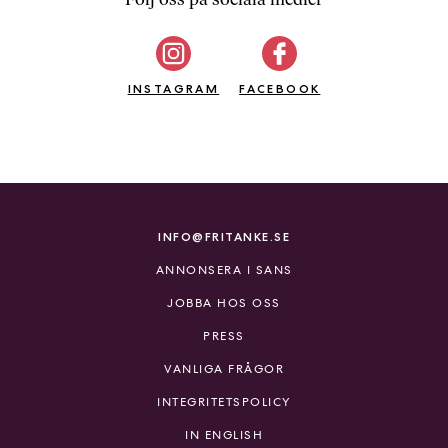
b
ö
c
INSTAGRAM
k
FACEBOOK
e
r
o
n
l
i
INFO@FRITANKE.SE
n
ANNONSERA I SANS
e
h
JOBBA HOS OSS
o
PRESS
s
F
VANLIGA FRÅGOR
r
INTEGRITETSPOLICY
i
T
IN ENGLISH