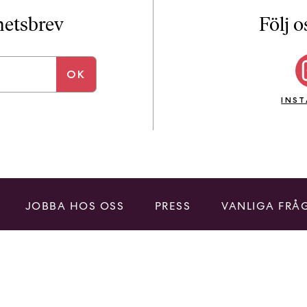
i
T
yhetsbrev
Följ o
a
n
k
e
INS
JOBBA HOS OSS
PRESS
VANLIGA FRÅ