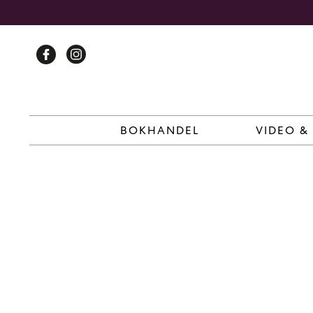
Skip
to
content
BOKHANDEL
VIDEO &