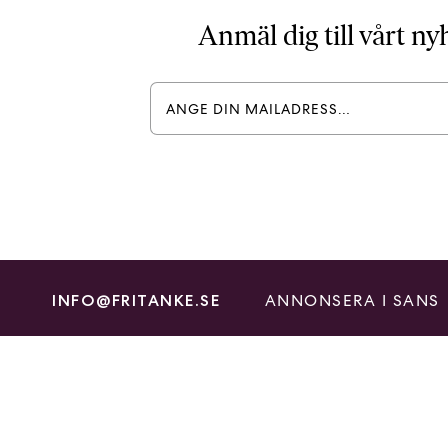
Anmäl dig till vårt n
ANNONSERA I SANS
INFO@FRITANKE.SE