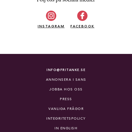
b
ö
c
INSTAGRAM
k
FACEBOOK
e
r
o
n
l
i
INFO@FRITANKE.SE
n
ANNONSERA I SANS
e
h
JOBBA HOS OSS
o
PRESS
s
F
VANLIGA FRÅGOR
r
INTEGRITETSPOLICY
i
T
IN ENGLISH