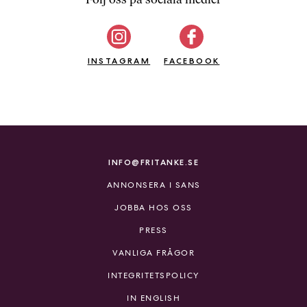
b
ö
c
INSTAGRAM
k
FACEBOOK
e
r
o
n
l
i
INFO@FRITANKE.SE
n
ANNONSERA I SANS
e
h
JOBBA HOS OSS
o
PRESS
s
F
VANLIGA FRÅGOR
r
INTEGRITETSPOLICY
i
T
IN ENGLISH