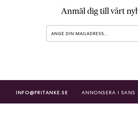
Anmäl dig till vårt n
ANNONSERA I SANS
INFO@FRITANKE.SE