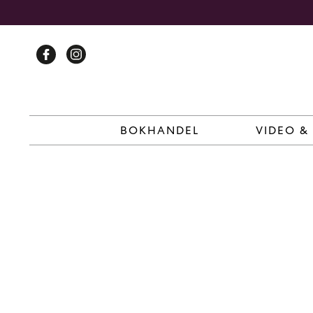
Skip
to
content
BOKHANDEL
VIDEO &