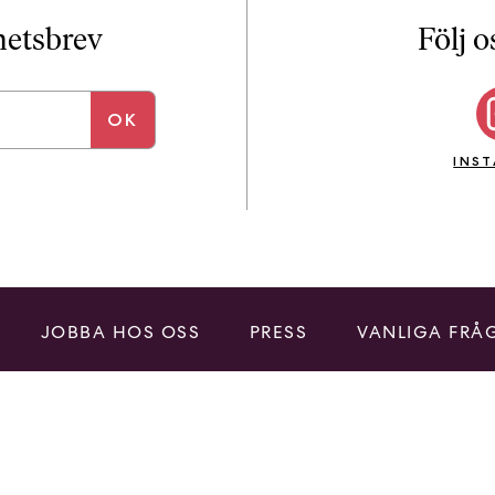
i
T
yhetsbrev
Följ o
a
n
k
e
INS
JOBBA HOS OSS
PRESS
VANLIGA FRÅ