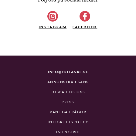
b
ö
c
INSTAGRAM
k
FACEBOOK
e
r
o
n
l
i
INFO@FRITANKE.SE
n
ANNONSERA I SANS
e
h
JOBBA HOS OSS
o
PRESS
s
F
VANLIGA FRÅGOR
r
INTEGRITETSPOLICY
i
T
IN ENGLISH