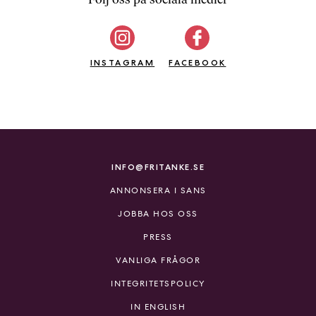
b
ö
c
INSTAGRAM
k
FACEBOOK
e
r
o
n
l
i
INFO@FRITANKE.SE
n
ANNONSERA I SANS
e
h
JOBBA HOS OSS
o
PRESS
s
F
VANLIGA FRÅGOR
r
INTEGRITETSPOLICY
i
T
IN ENGLISH