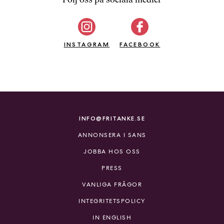
b
ö
c
INSTAGRAM
k
FACEBOOK
e
r
o
n
l
i
INFO@FRITANKE.SE
n
ANNONSERA I SANS
e
h
JOBBA HOS OSS
o
PRESS
s
F
VANLIGA FRÅGOR
r
INTEGRITETSPOLICY
i
T
IN ENGLISH