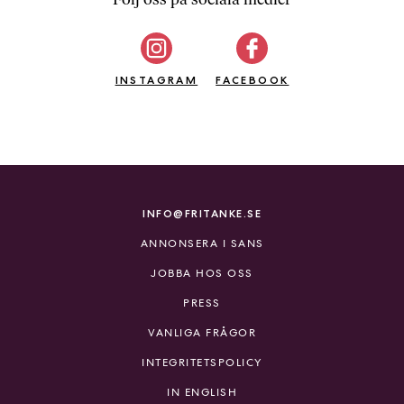
b
ö
c
INSTAGRAM
k
FACEBOOK
e
r
o
n
l
i
INFO@FRITANKE.SE
n
ANNONSERA I SANS
e
h
JOBBA HOS OSS
o
PRESS
s
F
VANLIGA FRÅGOR
r
INTEGRITETSPOLICY
i
T
IN ENGLISH