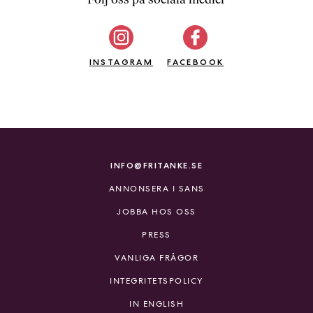
b
ö
c
INSTAGRAM
k
FACEBOOK
e
r
o
n
l
i
INFO@FRITANKE.SE
n
ANNONSERA I SANS
e
h
JOBBA HOS OSS
o
PRESS
s
F
VANLIGA FRÅGOR
r
INTEGRITETSPOLICY
i
T
IN ENGLISH