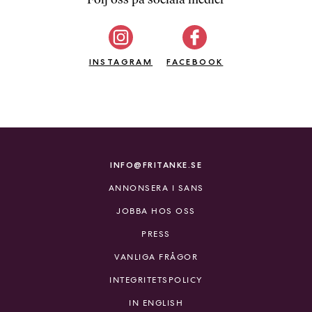
b
ö
c
INSTAGRAM
k
FACEBOOK
e
r
o
n
l
i
INFO@FRITANKE.SE
n
ANNONSERA I SANS
e
h
JOBBA HOS OSS
o
PRESS
s
F
VANLIGA FRÅGOR
r
INTEGRITETSPOLICY
i
T
IN ENGLISH