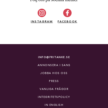
b
ö
c
INSTAGRAM
k
FACEBOOK
e
r
o
n
l
i
INFO@FRITANKE.SE
n
ANNONSERA I SANS
e
h
JOBBA HOS OSS
o
PRESS
s
F
VANLIGA FRÅGOR
r
INTEGRITETSPOLICY
i
T
IN ENGLISH