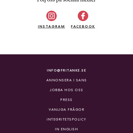
b
ö
c
INSTAGRAM
k
FACEBOOK
e
r
o
n
l
i
INFO@FRITANKE.SE
n
ANNONSERA I SANS
e
h
JOBBA HOS OSS
o
PRESS
s
F
VANLIGA FRÅGOR
r
INTEGRITETSPOLICY
i
T
IN ENGLISH