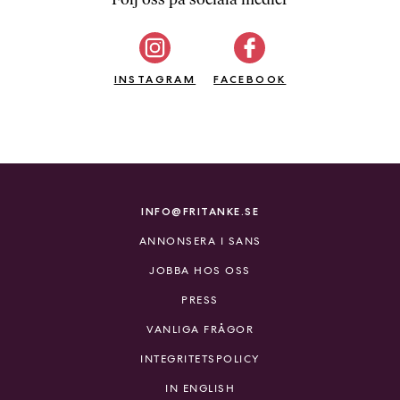
b
ö
c
INSTAGRAM
k
FACEBOOK
e
r
o
n
l
i
INFO@FRITANKE.SE
n
ANNONSERA I SANS
e
h
JOBBA HOS OSS
o
PRESS
s
F
VANLIGA FRÅGOR
r
INTEGRITETSPOLICY
i
T
IN ENGLISH