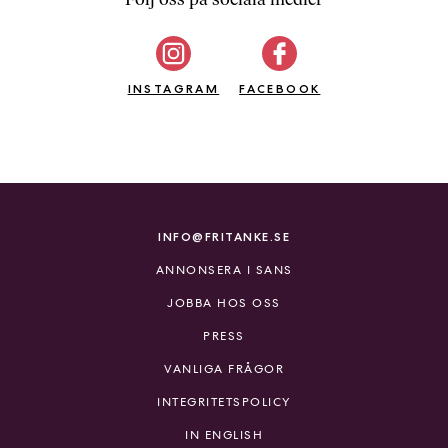
b
ö
c
INSTAGRAM
k
FACEBOOK
e
r
o
n
l
i
INFO@FRITANKE.SE
n
ANNONSERA I SANS
e
h
JOBBA HOS OSS
o
PRESS
s
F
VANLIGA FRÅGOR
r
INTEGRITETSPOLICY
i
T
IN ENGLISH