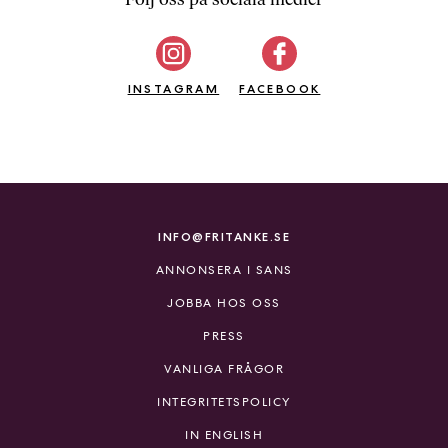
b
ö
c
INSTAGRAM
k
FACEBOOK
e
r
o
n
l
i
INFO@FRITANKE.SE
n
ANNONSERA I SANS
e
h
JOBBA HOS OSS
o
PRESS
s
F
VANLIGA FRÅGOR
r
INTEGRITETSPOLICY
i
T
IN ENGLISH