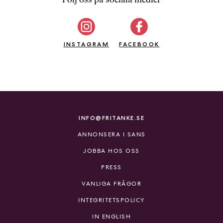
b
ö
c
INSTAGRAM
k
FACEBOOK
e
r
o
n
l
i
INFO@FRITANKE.SE
n
ANNONSERA I SANS
e
h
JOBBA HOS OSS
o
PRESS
s
F
VANLIGA FRÅGOR
r
INTEGRITETSPOLICY
i
T
IN ENGLISH