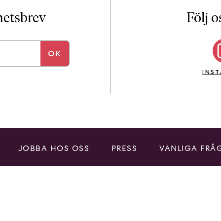
i
T
yhetsbrev
Följ o
a
n
k
e
INS
JOBBA HOS OSS
PRESS
VANLIGA FRÅ