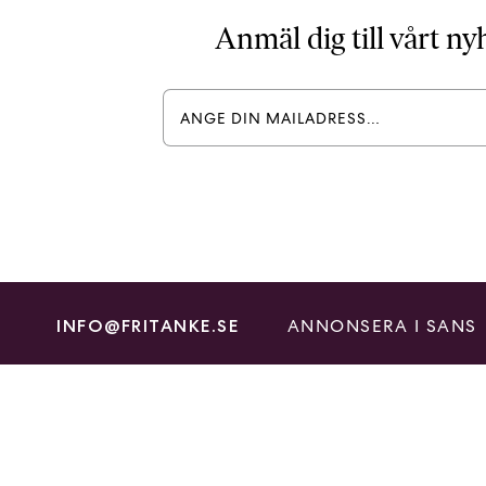
Anmäl dig till vårt n
ANNONSERA I SANS
INFO@FRITANKE.SE