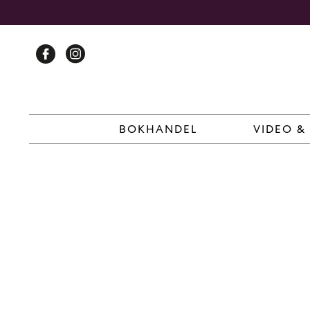
Skip
to
content
BOKHANDEL
VIDEO &