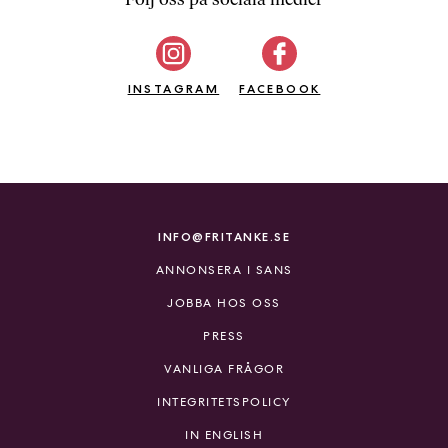
b
ö
c
INSTAGRAM
k
FACEBOOK
e
r
o
n
l
i
INFO@FRITANKE.SE
n
ANNONSERA I SANS
e
h
JOBBA HOS OSS
o
PRESS
s
F
VANLIGA FRÅGOR
r
INTEGRITETSPOLICY
i
T
IN ENGLISH