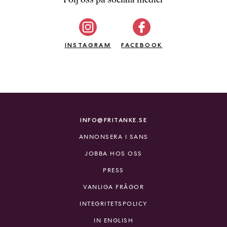
b
ö
c
INSTAGRAM
k
FACEBOOK
e
r
o
n
l
i
INFO@FRITANKE.SE
n
ANNONSERA I SANS
e
h
JOBBA HOS OSS
o
PRESS
s
F
VANLIGA FRÅGOR
r
INTEGRITETSPOLICY
i
T
IN ENGLISH