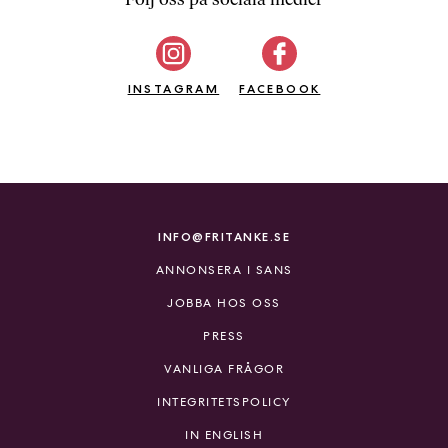
b
ö
c
INSTAGRAM
k
FACEBOOK
e
r
o
n
l
i
INFO@FRITANKE.SE
n
ANNONSERA I SANS
e
h
JOBBA HOS OSS
o
PRESS
s
F
VANLIGA FRÅGOR
r
INTEGRITETSPOLICY
i
T
IN ENGLISH