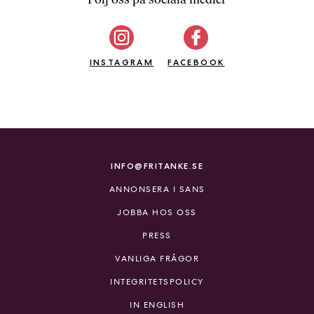
b
ö
c
INSTAGRAM
k
FACEBOOK
e
r
o
n
l
i
INFO@FRITANKE.SE
n
ANNONSERA I SANS
e
h
JOBBA HOS OSS
o
PRESS
s
F
VANLIGA FRÅGOR
r
INTEGRITETSPOLICY
i
T
IN ENGLISH