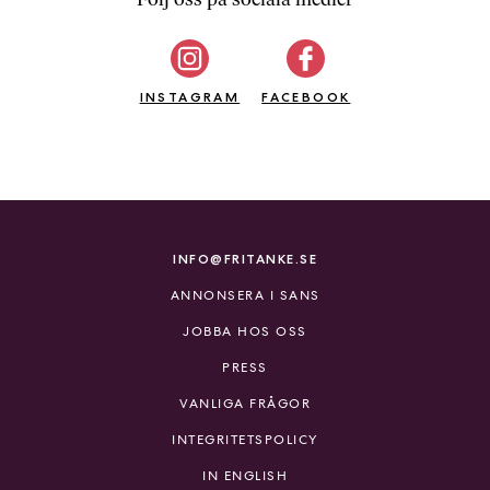
b
ö
c
INSTAGRAM
k
FACEBOOK
e
r
o
n
l
i
INFO@FRITANKE.SE
n
ANNONSERA I SANS
e
h
JOBBA HOS OSS
o
PRESS
s
F
VANLIGA FRÅGOR
r
INTEGRITETSPOLICY
i
T
IN ENGLISH