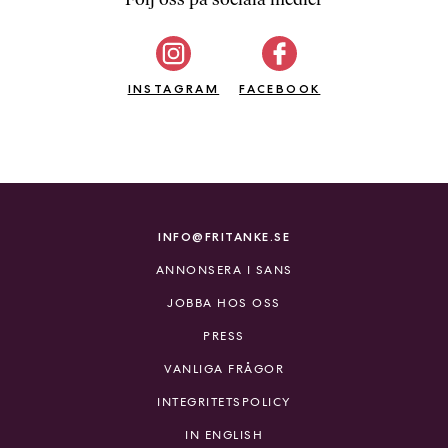
b
ö
c
INSTAGRAM
k
FACEBOOK
e
r
o
n
l
i
INFO@FRITANKE.SE
n
ANNONSERA I SANS
e
h
JOBBA HOS OSS
o
PRESS
s
F
VANLIGA FRÅGOR
r
INTEGRITETSPOLICY
i
T
IN ENGLISH