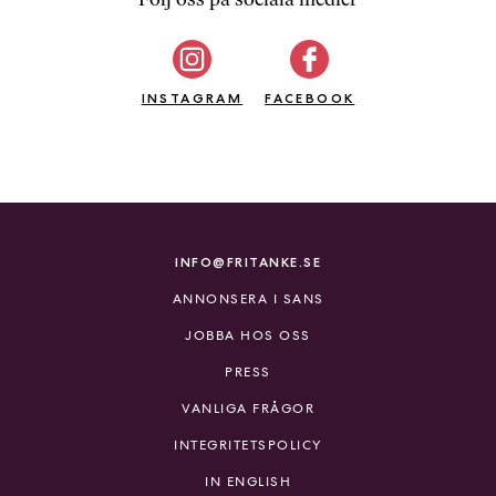
b
ö
c
INSTAGRAM
k
FACEBOOK
e
r
o
n
l
i
INFO@FRITANKE.SE
n
ANNONSERA I SANS
e
h
JOBBA HOS OSS
o
PRESS
s
F
VANLIGA FRÅGOR
r
INTEGRITETSPOLICY
i
T
IN ENGLISH