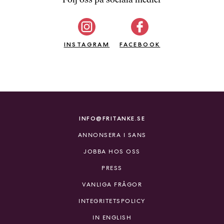
b
ö
c
INSTAGRAM
k
FACEBOOK
e
r
o
n
l
i
INFO@FRITANKE.SE
n
ANNONSERA I SANS
e
h
JOBBA HOS OSS
o
PRESS
s
F
VANLIGA FRÅGOR
r
INTEGRITETSPOLICY
i
T
IN ENGLISH